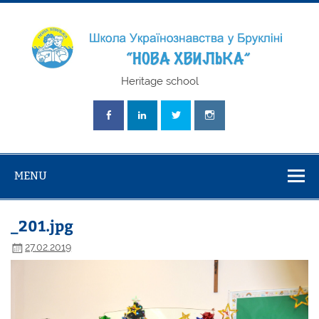
Skip
to
content
Школа
Heritage school
Українознавст
"Нова Хвилька
MENU
_201.jpg
27.02.2019