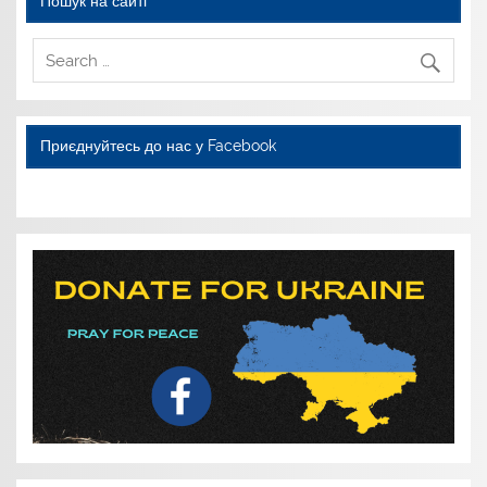
Пошук на сайті
Приєднуйтесь до нас у Facebook
WordPress YouTube