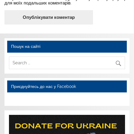
для моїх подальших коментарів.
Пошук на сайті
Приєднуйтесь до нас у Facebook
WordPress YouTube