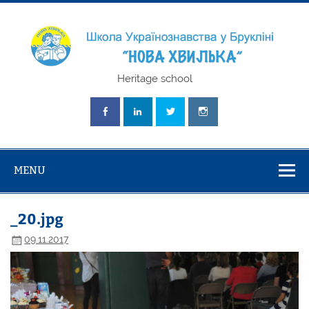
Skip
to
content
Школа
Heritage school
Українознавст
"Нова Хвилька
MENU
_20.jpg
09.11.2017