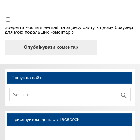
Зберегти моє ім'я, e-mail, та адресу сайту в цьому браузері
для моїх подальших коментарів.
Пошук на сайті
Приєднуйтесь до нас у Facebook
WordPress YouTube