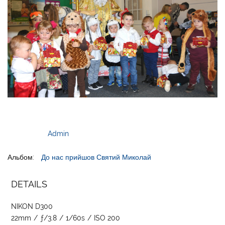
Admin
Альбом:
До нас прийшов Святий Миколай
DETAILS
NIKON D300
22mm
/
ƒ/3.8
/
1/60s
/
ISO 200