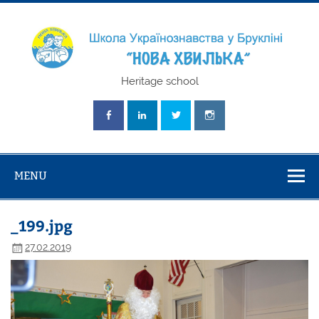
Skip
to
content
Школа
Heritage school
Українознавст
"Нова Хвилька
MENU
_199.jpg
27.02.2019