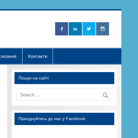
Нова Хвилька"
силання
Контакти
Пошук на сайті
Приєднуйтесь до нас у Facebook