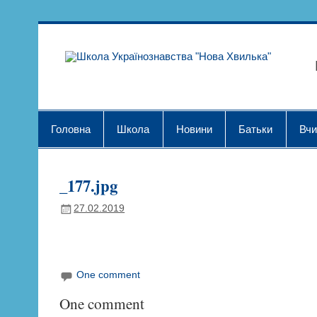
Skip
to
content
Шк
Головна
Школа
Новини
Батьки
Вчи
_177.jpg
27.02.2019
One comment
One comment