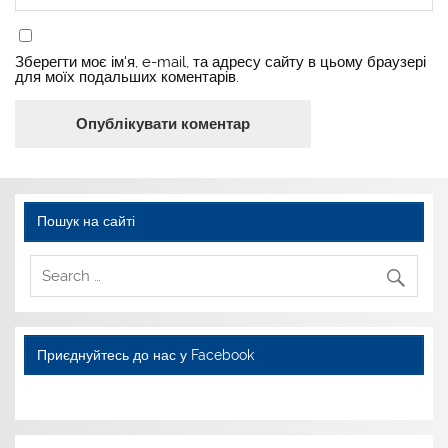
Зберегти моє ім'я, e-mail, та адресу сайту в цьому браузері
для моїх подальших коментарів.
Пошук на сайті
Приєднуйтесь до нас у Facebook
WordPress YouTube