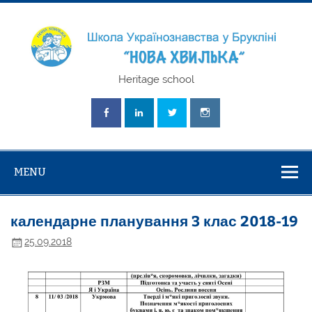
Skip
to
content
Школа
Heritage school
Українознавст
"Нова Хвилька
MENU
календарне планування 3 клас 2018-19
25.09.2018