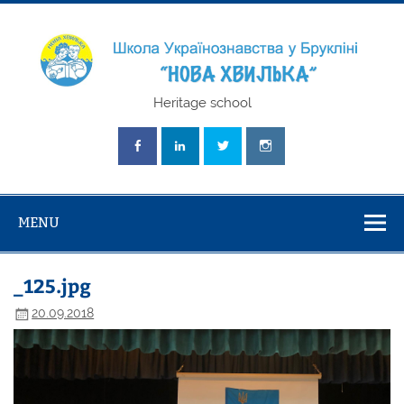
Skip
to
content
Школа
Heritage school
Українознавст
"Нова Хвилька
MENU
_125.jpg
20.09.2018