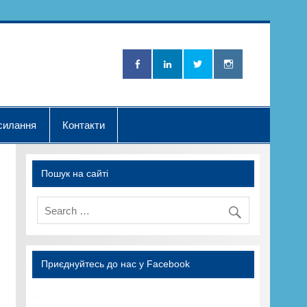
Нова Хвилька"
силання
Контакти
Пошук на сайті
Приєднуйтесь до нас у Facebook