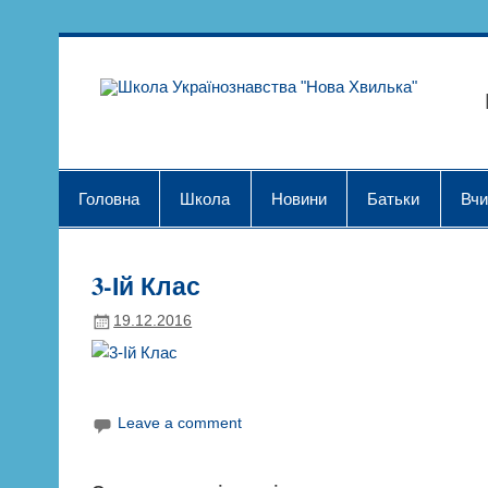
Skip
to
content
Шк
Головна
Школа
Новини
Батьки
Вчи
3-Ій Клас
19.12.2016
Leave a comment