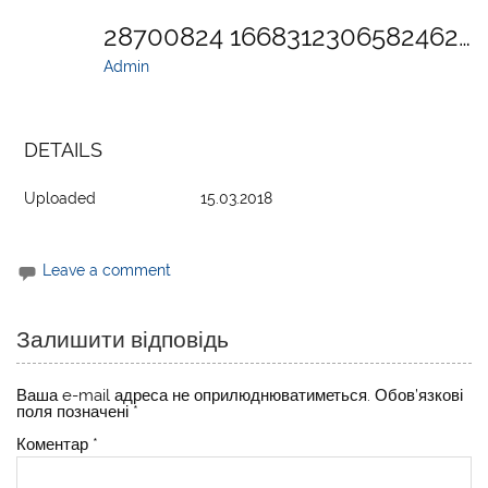
28700824 1668312306582462 4180264294807225993 O
Admin
DETAILS
Uploaded
15.03.2018
Leave a comment
Залишити відповідь
Ваша e-mail адреса не оприлюднюватиметься.
Обов’язкові
поля позначені
*
Коментар
*