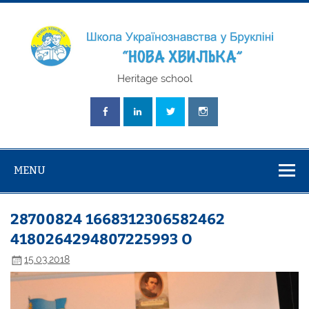
Skip
to
content
Школа
Heritage school
Українознавст
"Нова Хвилька
MENU
28700824 1668312306582462
4180264294807225993 O
15.03.2018