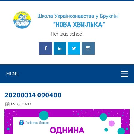
Skip
to
content
Школа
Heritage school
Українознавст
"Нова Хвилька
MENU
20200314 090400
18.03.2020