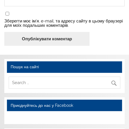
Зберегти моє ім'я, e-mail, та адресу сайту в цьому браузері
для моїх подальших коментарів.
Пошук на сайті
Приєднуйтесь до нас у Facebook
WordPress YouTube