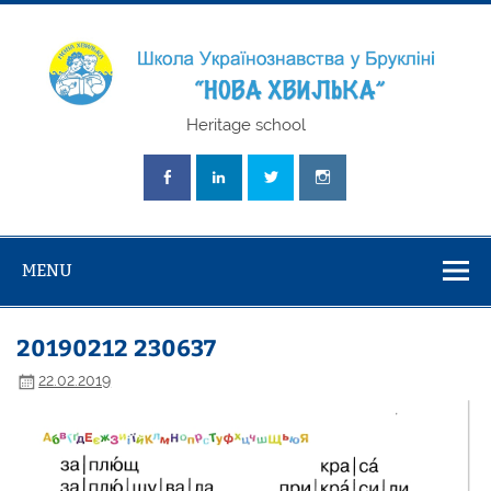
Skip
to
content
Школа
Heritage school
Українознавст
"Нова Хвилька
MENU
20190212 230637
22.02.2019