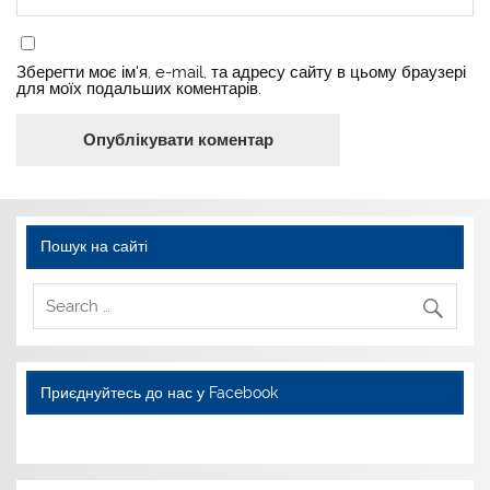
Зберегти моє ім'я, e-mail, та адресу сайту в цьому браузері
для моїх подальших коментарів.
Пошук на сайті
Приєднуйтесь до нас у Facebook
WordPress YouTube