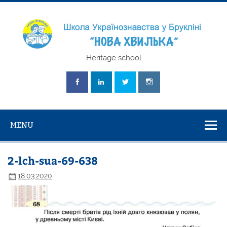
Skip
to
content
Школа
Heritage school
Українознавст
"Нова Хвилька
MENU
2-lch-sua-69-638
18.03.2020