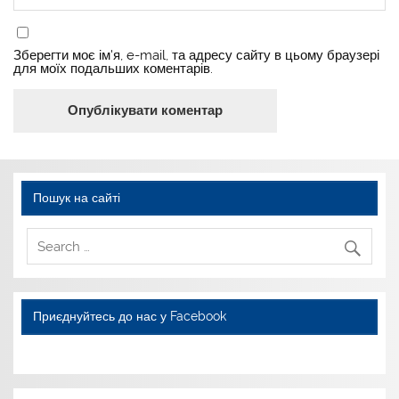
Зберегти моє ім'я, e-mail, та адресу сайту в цьому браузері
для моїх подальших коментарів.
Пошук на сайті
Приєднуйтесь до нас у Facebook
WordPress YouTube