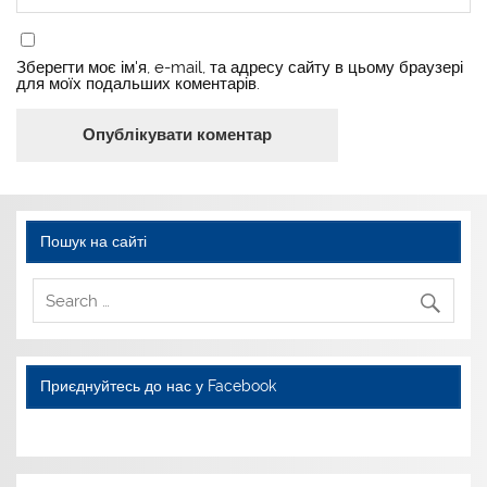
Зберегти моє ім'я, e-mail, та адресу сайту в цьому браузері
для моїх подальших коментарів.
Пошук на сайті
Приєднуйтесь до нас у Facebook
WordPress YouTube