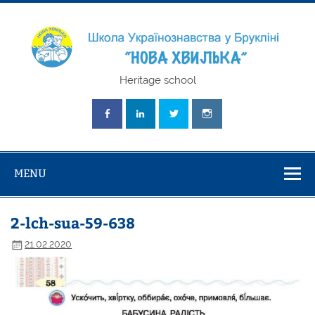
Skip
to
content
Школа
Heritage school
Українознавст
"Нова Хвилька
MENU
2-lch-sua-59-638
21.02.2020