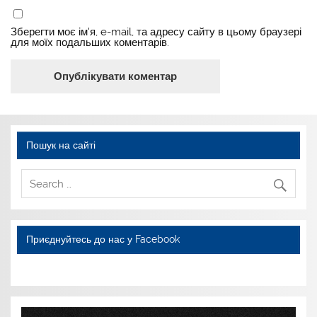
Зберегти моє ім'я, e-mail, та адресу сайту в цьому браузері
для моїх подальших коментарів.
Пошук на сайті
Приєднуйтесь до нас у Facebook
WordPress YouTube