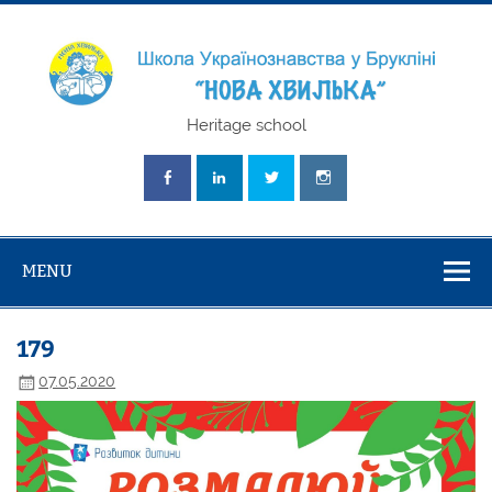
Skip
to
content
Школа
Heritage school
Українознавст
"Нова Хвилька
MENU
179
07.05.2020