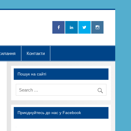
Нова Хвилька"
силання
Контакти
Пошук на сайті
Приєднуйтесь до нас у Facebook