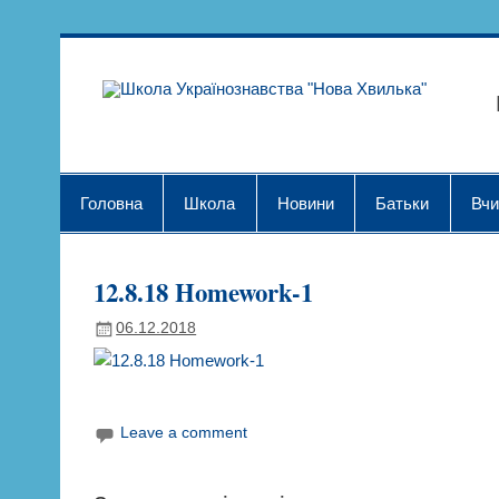
Skip
to
content
Шк
Головна
Школа
Новини
Батьки
Вчи
12.8.18 Homework-1
06.12.2018
Leave a comment