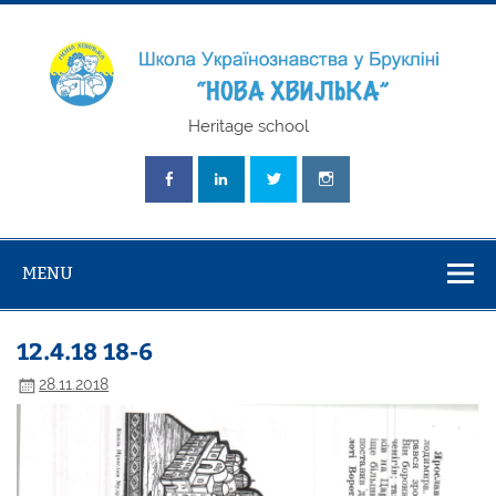
Skip
to
content
Школа
Heritage school
Українознавст
"Нова Хвилька
MENU
12.4.18 18-6
28.11.2018