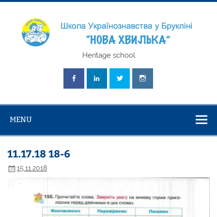
Skip
to
content
Школа
Heritage school
Українознавст
"Нова Хвилька
MENU
11.17.18 18-6
15.11.2018