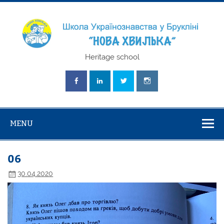
Skip
to
content
Школа
Heritage school
Українознавст
"Нова Хвилька
MENU
06
30.04.2020