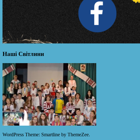
Наші Світлини
WordPress Theme: Smartline by ThemeZee.