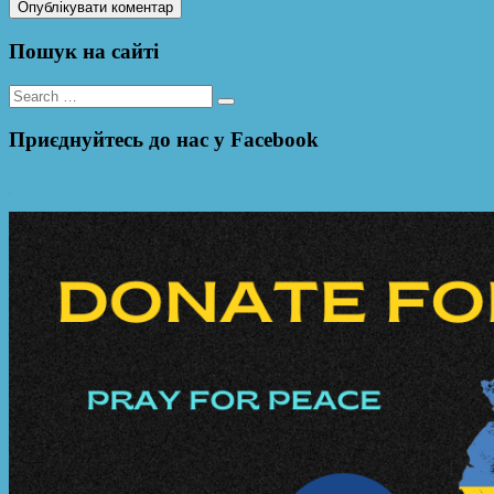
Пошук на сайті
Search
for:
Приєднуйтесь до нас у Facebook
WordPress YouTube