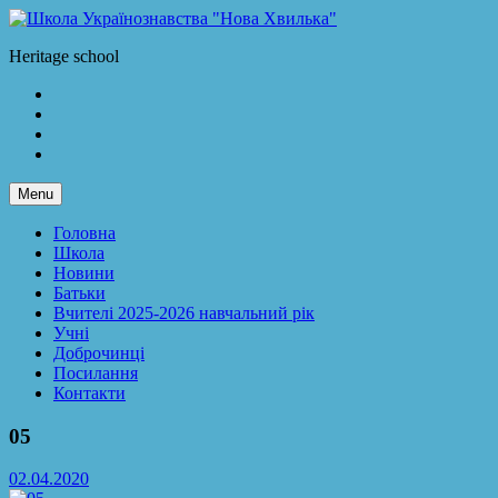
Skip
to
Школа Українознавства "Нова Хвилька"
Heritage school
content
Facebook
LinkedIn
Twitter
Instagram
Menu
Головна
Школа
Новини
Батьки
Вчителі 2025-2026 навчальний рік
Учні
Доброчинці
Посилання
Контакти
05
02.04.2020