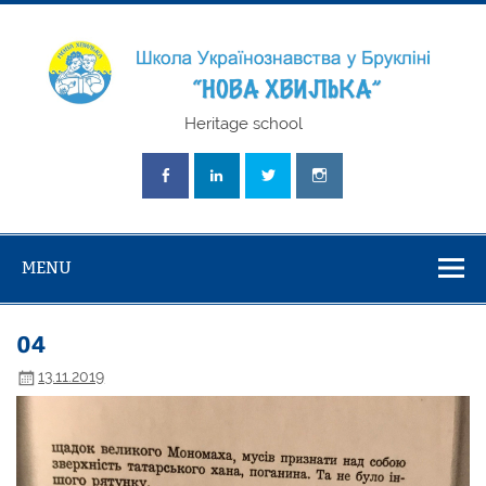
Skip
to
content
Школа
Heritage school
Українознавст
"Нова Хвилька
MENU
04
13.11.2019