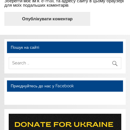
Зберегти моє ім'я, e-mail, та адресу сайту в цьому браузері
для моїх подальших коментарів.
Пошук на сайті
Приєднуйтесь до нас у Facebook
WordPress YouTube