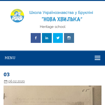
Skip
to
content
Школа
Heritage school
Українознавст
"Нова Хвилька
MENU
03
06.02.2020