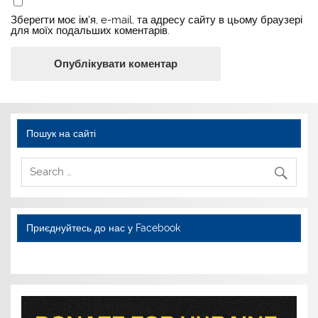
Зберегти моє ім'я, e-mail, та адресу сайту в цьому браузері
для моїх подальших коментарів.
Пошук на сайті
Приєднуйтесь до нас у Facebook
WordPress YouTube