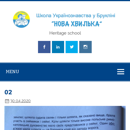
Skip
to
content
Школа
Heritage school
Українознавст
"Нова Хвилька
MENU
02
30.04.2020