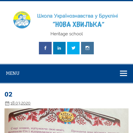
Skip
to
content
Школа
Heritage school
Українознавст
"Нова Хвилька
MENU
02
18.03.2020