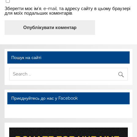
Зберегти моє ім'я, e-mail, та адресу сайту в цьому браузері
для моїх подальших коментарів.
Пошук на сайті
Приєднуйтесь до нас у Facebook
WordPress YouTube