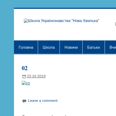
Skip
to
content
Шк
Головна
Школа
Новини
Батьки
Вчи
02
23.10.2019
Leave a comment