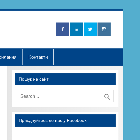
Нова Хвилька"
силання
Контакти
Пошук на сайті
Приєднуйтесь до нас у Facebook