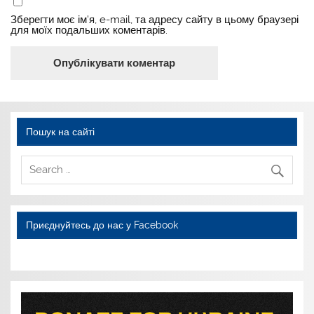
Зберегти моє ім'я, e-mail, та адресу сайту в цьому браузері
для моїх подальших коментарів.
Пошук на сайті
Приєднуйтесь до нас у Facebook
WordPress YouTube