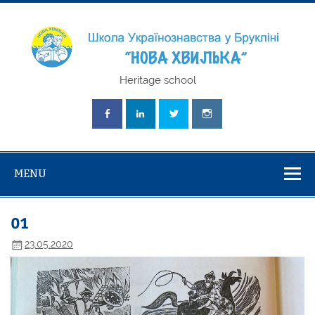
Skip
to
content
Школа
Heritage school
Українознавст
"Нова Хвилька
MENU
01
23.05.2020