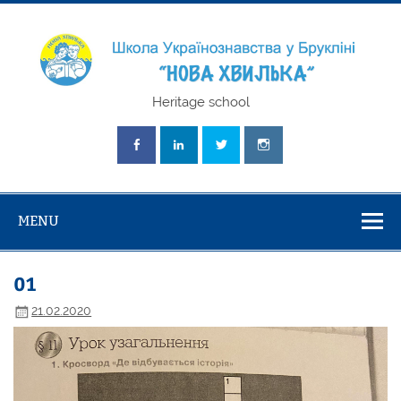
Skip
to
content
Школа
Heritage school
Українознавст
"Нова Хвилька
MENU
01
21.02.2020