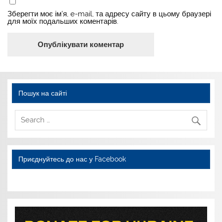
Зберегти моє ім'я, e-mail, та адресу сайту в цьому браузері
для моїх подальших коментарів.
Пошук на сайті
Приєднуйтесь до нас у Facebook
WordPress YouTube