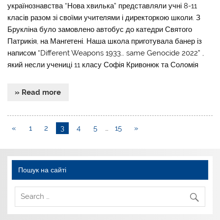
українознавства “Нова хвилька” представляли учні 8-11
класів разом зі своїми учителями і директоркою школи. З
Брукліна було замовлено автобус до катедри Святого
Патрикія, на Мангетені. Наша школа приготувала банер із
написом “Different Weapons 1933… same Genocide 2022” ,
який несли учениці 11 класу Софія Кривонюк та Соломія
» Read more
«
1
2
3
4
5
…
15
»
Пошук на сайті