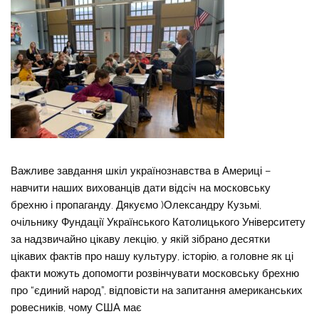
Важливе завдання шкіл українознавства в Америці –
навчити наших вихованців дати відсіч на московську
брехню і пропаганду. Дякуємо )Олександру Кузьмі,
очільнику Фундації Українського Католицького Університету
за надзвичайно цікаву лекцію, у якій зібрано десятки
цікавих фактів про нашу культуру, історію, а головне як ці
факти можуть допомогти розвінчувати московську брехню
про “єдиний народ”, відповісти на запитання американських
ровесників, чому США має