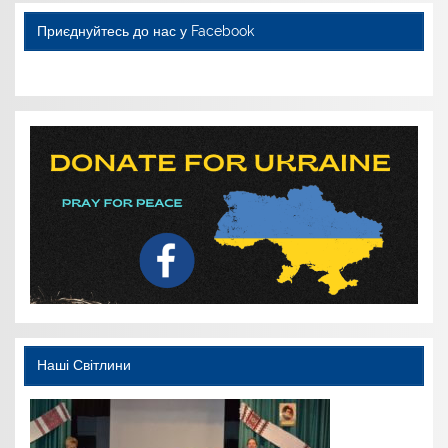
Приєднуйтесь до нас у Facebook
WordPress YouTube
Наші Світлини