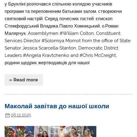
у Брукліні розпочався спільною колядою учасників
програми та переповненим батьками залом, створюючи
святковий настрій. Серед почесних гостей: єпископ
Стемфордський Владика Павло Хомницький, о.Роман
Малярчук, Assemblymen #William Colton, Constituent
Services Director #Solomiya Momot from the office of State
Senator Jessica Scarcella-Stanton, Democratic District
Leaders #Angela Kravtchenko and #Chris McCreight,
родини щедрих жертводавців для нашої
» Read more
Маколай завітав до нашої школи
06.12.2025