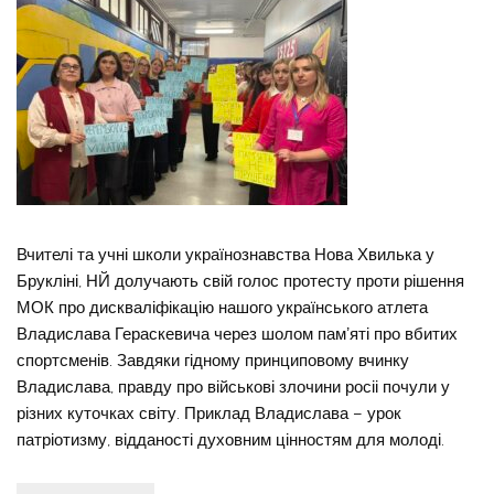
Вчителі та учні школи українознавства Нова Хвилька у
Брукліні, НЙ долучають свій голос протесту проти рішення
МОК про дискваліфікацію нашого українського атлета
Владислава Гераскевича через шолом памʼяті про вбитих
спортсменів. Завдяки гідному принциповому вчинку
Владислава, правду про військові злочини росіі почули у
різних куточках світу. Приклад Владислава – урок
патріотизму, відданості духовним цінностям для молоді.