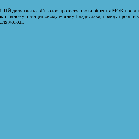
ні, НЙ долучають свій голос протесту проти рішення МОК про ди
яки гідному принциповому вчинку Владислава, правду про військо
для молоді.