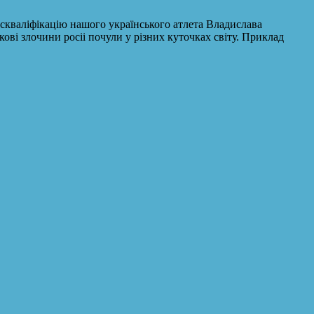
скваліфікацію нашого українського атлета Владислава
ві злочини росіі почули у різних куточках світу. Приклад