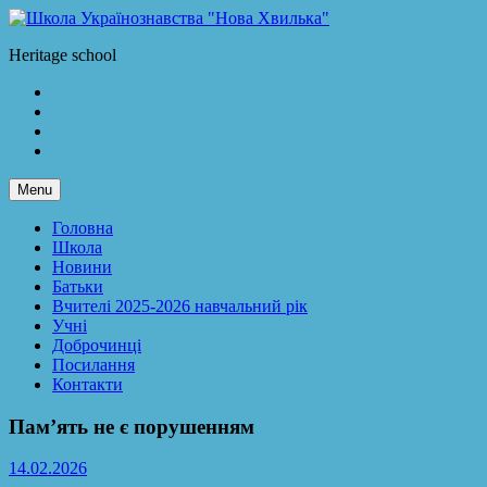
Skip
to
Школа Українознавства "Нова Хвилька"
Heritage school
content
Facebook
LinkedIn
Twitter
Instagram
Menu
Головна
Школа
Новини
Батьки
Вчителі 2025-2026 навчальний рік
Учні
Доброчинці
Посилання
Контакти
Пам’ять не є порушенням
14.02.2026