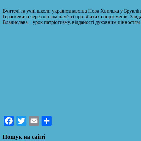
Вчителі та учні школи українознавства Нова Хвилька у Бруклі
Гераскевича через шолом памʼяті про вбитих спортсменів. Завд
Владислава – урок патріотизму, відданості духовним цінностям 
Facebook
Twitter
Email
Поділитися
Пошук на сайті