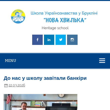
Skip
to
content
Школа
Heritage school
Українознавст
"Нова Хвилька
MENU
До нас у школу завітали банкіри
22.03.2026