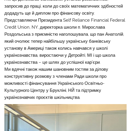
запросив до праці, коли до своїх математичних здібностей
додадуть ще й диплом про фінансову освіту.
Представляючи Президента Self Reliance Financial Federal
Credit Union, NY, директорка школи п. Мирослава
Роздольська з приємністю наголошувала, що пан Анатолій,
який очолює тепер найбільшу українську банківську
установу в Америці також колись навчався у школі
українознавства, виростаючи у Детройті, МІ і що школа
українознавства – це шлях до успішної кар’єри.
Ми вдячні також нашим шановним гостям за ділову
конструктивну розмову з членами Ради школи про
можливості фінансування Українського Освітньо-
Культурного Центру у Брукліні, НЙ та підтримку
українознавчих проєктів шкільництва.