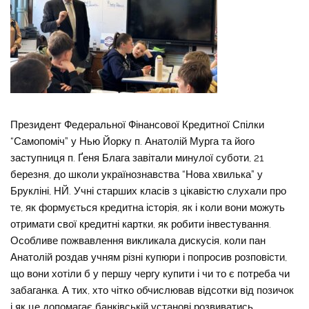
Президент Федеральної Фінансової Кредитної Спілки
“Самопоміч” у Нью Йорку п. Анатолій Мурга та його
заступниця п. Ґеня Блага завітали минулої суботи, 21
березня, до школи українознавства “Нова хвилька” у
Брукліні, НЙ. Учні старших класів з цікавістю слухали про
те, як формується кредитна історія, як і коли вони можуть
отримати свої кредитні картки, як робити інвестування.
Особливе пожвавлення викликала дискусія, коли пан
Анатолій роздав учням різні купюри і попросив розповісти,
що вони хотіли б у першу чергу купити і чи то є потреба чи
забаганка. А тих, хто чітко обчислював відсотки від позичок
і як це допомагає банківській установі розвиватись,