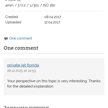
4mm
/
ƒ/2.2
/
1/30s
/
ISO 160
Created
08.04.2017
Uploaded
12.04.2017
One comment
One comment
private jet florida
26.12.2025 at 22:53
Your perspective on this topic is very interesting. Thanks
for the detailed explanation.
Залишити відповідь