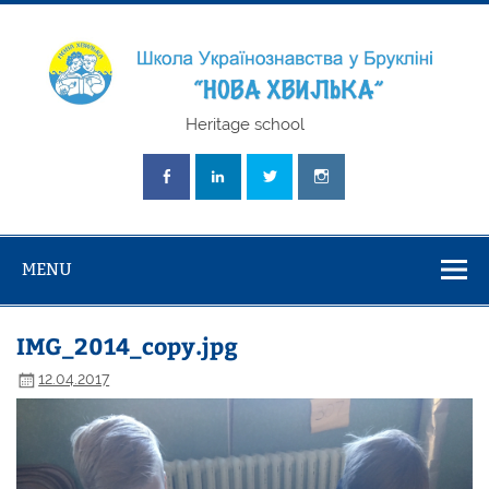
Skip
to
content
Школа
Heritage school
Українознавст
"Нова Хвилька
MENU
IMG_2014_copy.jpg
12.04.2017