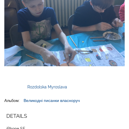
Rozdolska Myroslava
Альбом:
Великодні писанки власноруч
DETAILS
iPhone SE