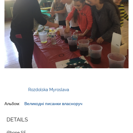
Rozdolska Myroslava
Альбом:
Великодні писанки власноруч
DETAILS
iPhone SE