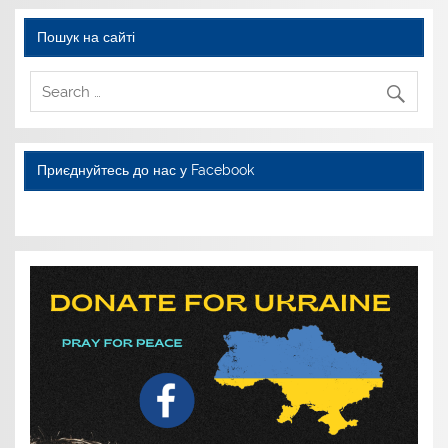
Пошук на сайті
Приєднуйтесь до нас у Facebook
WordPress YouTube