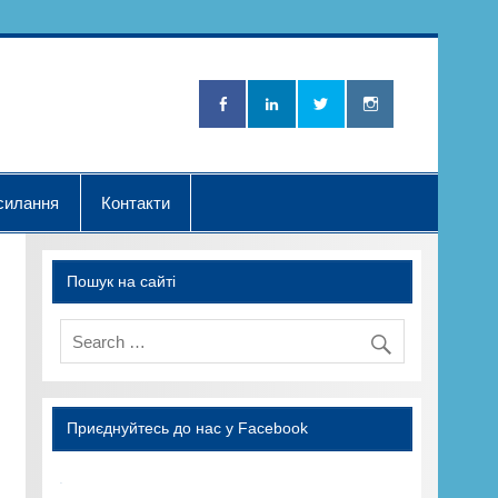
Нова Хвилька"
силання
Контакти
Пошук на сайті
Приєднуйтесь до нас у Facebook