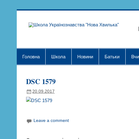
Skip
to
content
Шк
Головна
Школа
Новини
Батьки
Вчи
DSC 1579
20.09.2017
Leave a comment