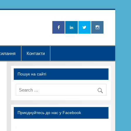
Нова Хвилька"
силання
Контакти
Пошук на сайті
Приєднуйтесь до нас у Facebook