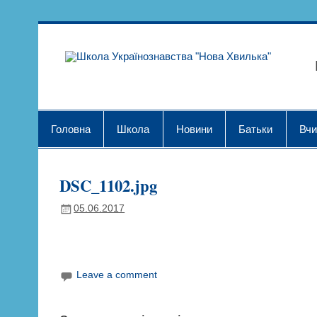
Skip
to
content
Шк
Головна
Школа
Новини
Батьки
Вчи
DSC_1102.jpg
05.06.2017
Leave a comment