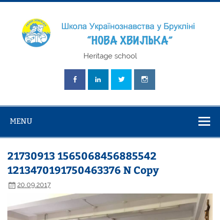
Skip
to
content
Школа
Heritage school
Українознавст
"Нова Хвилька
MENU
21730913 1565068456885542
1213470191750463376 N Copy
20.09.2017