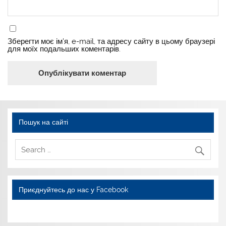
Зберегти моє ім'я, e-mail, та адресу сайту в цьому браузері
для моїх подальших коментарів.
Пошук на сайті
Приєднуйтесь до нас у Facebook
WordPress YouTube