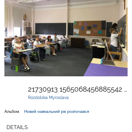
21730913 1565068456885542 1213470191750463376 N Copy
Rozdolska Myroslava
Альбом:
Новий навчальний рік розпочався
DETAILS