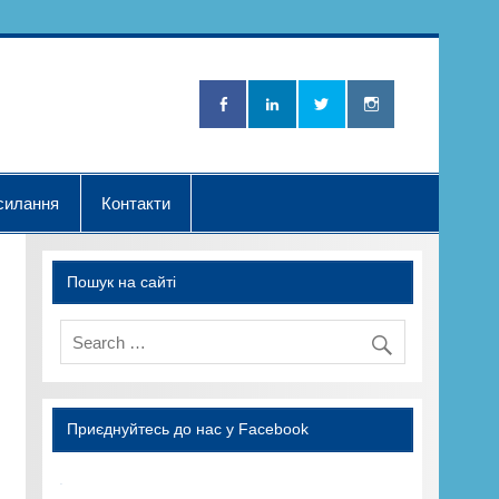
Нова Хвилька"
силання
Контакти
Пошук на сайті
Приєднуйтесь до нас у Facebook