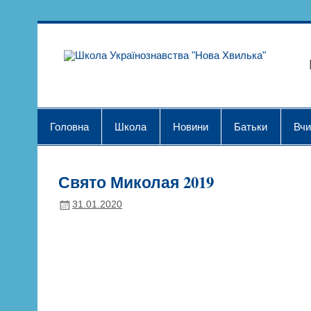
Skip
to
content
Шк
Головна
Школа
Новини
Батьки
Вчи
Свято Миколая 2019
31.01.2020