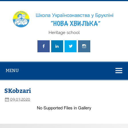
Skip
to
content
Школа
Heritage school
Українознавст
"Нова Хвилька
MENU
SKobzari
09.03.2020
No Supported Files in Gallery