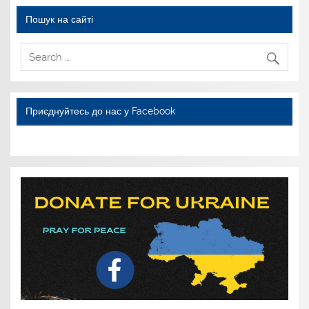
Пошук на сайті
Приєднуйтесь до нас у Facebook
WordPress YouTube