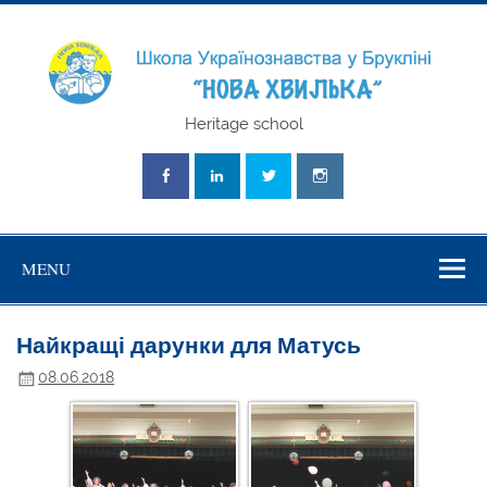
Skip
to
content
Школа
Heritage school
Українознавст
"Нова Хвильк
MENU
Найкращі дарунки для Матусь
08.06.2018