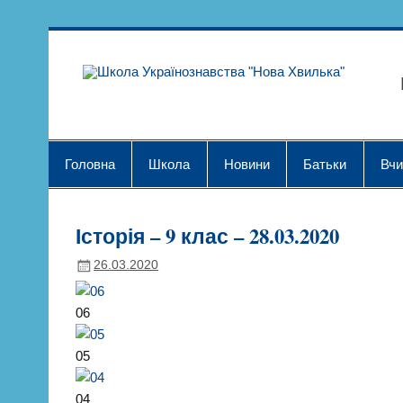
Skip
to
content
Шк
Головна
Школа
Новини
Батьки
Вчи
Історія – 9 клас – 28.03.2020
26.03.2020
06
05
04