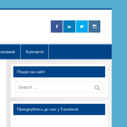
Нова Хвилька"
силання
Контакти
Пошук на сайті
Приєднуйтесь до нас у Facebook