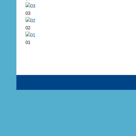
03
02
01