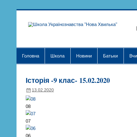
Skip
to
content
Шк
Головна
Школа
Новини
Батьки
Вчи
Історія -9 клас- 15.02.2020
13.02.2020
08
07
06