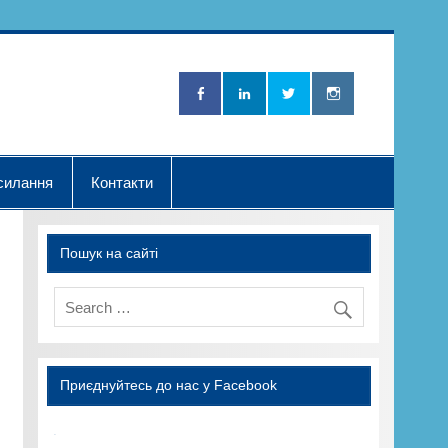
Нова Хвилька"
силання
Контакти
Пошук на сайті
Приєднуйтесь до нас у Facebook