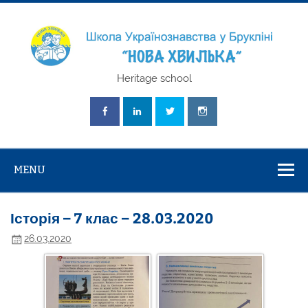
Skip
to
content
Школа
Heritage school
Українознавст
"Нова Хвилька
MENU
Історія – 7 клас – 28.03.2020
26.03.2020