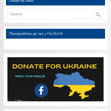
Пошук на сайті
Приєднуйтесь до нас у Facebook
WordPress YouTube