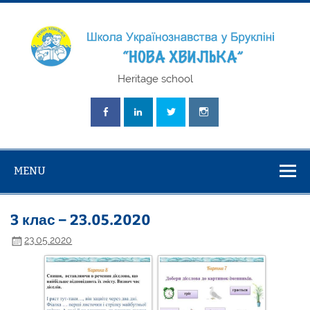
Skip
to
content
Школа
Heritage school
Українознавст
"Нова Хвилька
MENU
3 клас – 23.05.2020
23.05.2020