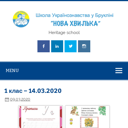
Skip
to
content
Школа
Heritage school
Українознавст
"Нова Хвилька
MENU
1 клас – 14.03.2020
09.03.2020