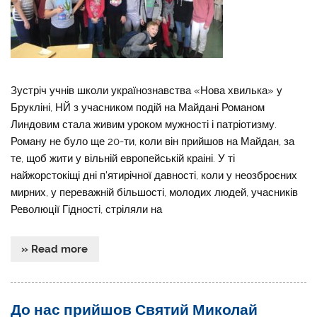
Зустріч учнів школи українознавства «Нова хвилька» у
Брукліні, НЙ з учасником подій на Майдані Романом
Линдовим стала живим уроком мужності і патріотизму.
Роману не було ще 20-ти, коли він прийшов на Майдан, за
те, щоб жити у вільній европейській краіні. У ті
найжорстокіщі дні п’ятирічної давності, коли у неозброєних
мирних, у переважній більшості, молодих людей, учасників
Революції Гідності, стріляли на
» Read more
До нас прийшов Святий Миколай