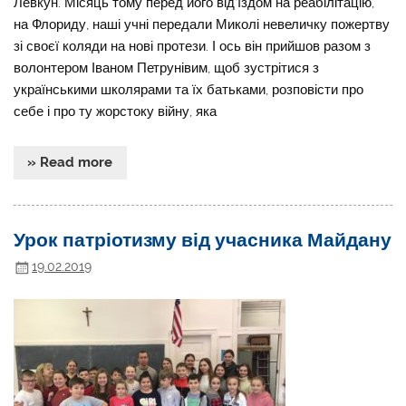
Левкун. Місяць тому перед його від’їздом на реабілітацію,
на Флориду, наші учні передали Миколі невеличку пожертву
зі своєї коляди на нові протези. І ось він прийшов разом з
волонтером Іваном Петрунівим, щоб зустрітися з
українськими школярами та їх батьками, розповісти про
себе і про ту жорстоку війну, яка
» Read more
Урок патріотизму від учасника Майдану
19.02.2019