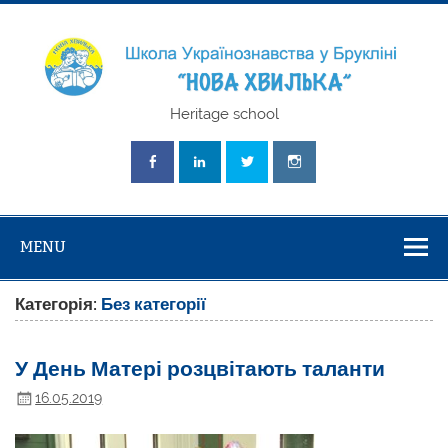
Skip
to
content
Школа
Heritage school
Українознавст
"Нова Хвилька
MENU
Категорія:
Без категорії
У День Матері розцвітають таланти
16.05.2019