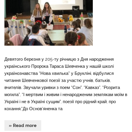
Девятого березня у 205-ту річницю з Дня народження
українського Пророка Тараса Шевченка у нашій школі
українознавства “Нова хвилька” у Брукліні, відбулися
читання Шевченкової поезії за участю учнів, батьків,
вчителів. Звучали уривки з поем “Сон”, “Кавказ”, “Розрита
могила”, “І мертвим і живим і ненародженим землякам моїм в
Україні і не в Україні сущим”, поезії про рідний край, про
кохання,”До Основ’яненка та
» Read more