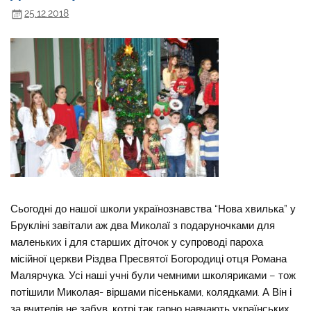
25.12.2018
Сьогодні до нашої школи українознавства “Нова хвилька” у
Брукліні завітали аж два Миколаї з подаруночками для
маленьких і для старших діточок у супроводі пароха
місійної церкви Різдва Пресвятої Богородиці отця Романа
Малярчука. Усі наші учні були чемними школяриками – тож
потішили Миколая- віршами пісеньками, колядками. А Він і
за вчителів не забув, котрі так гарно навчають українських