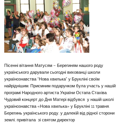
Пісенні вітання Матусям – Берегиням нашого роду
українського дарували сьогодні вихованці школи
українознавства “Нова хвилька” у Брукліні своїм
найріднішим. Приємним подарунком була участь у нашій
програмі Народного артиста України Остапа Стахіва.
Чудовий концерт до Дня Матері відбувся у нашій школі
українознавства «Нова хвилька» у Брукліні 11 травня.
Берегинь українського роду, у далекій від рідної сторони
землі, привітала зі святом директор