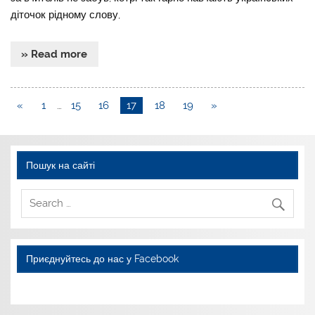
діточок рідному слову,
» Read more
«
1
…
15
16
17
18
19
»
Пошук на сайті
Приєднуйтесь до нас у Facebook
WordPress YouTube