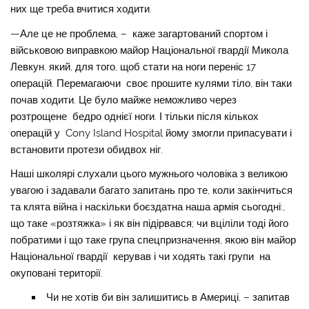
них ще треба вчитися ходити.
—Але це не проблема, – каже загартований спортом і
військовою виправкою майор Національної гвардії Микола
Левкун. який, для того, щоб стати на ноги переніс 17
операцій. Перемагаючи своє прошите кулями тіло, він таки
почав ходити. Це було майже неможливо через
розтрощене бедро однієї ноги. І тільки після кількох
операцій у Cony Island Hospital йому змогли припасувати і
встановити протези обидвох ніг.
Наші школярі слухали цього мужнього чоловіка з великою
увагою і задавали багато запитань про те, коли закінчиться
та клята війна і наскільки боєздатна наша армія сьогодні:,
що таке «розтяжка» і як він підірвався; чи вціліли тоді його
побратими і що таке група спецпризначення, якою він майор
Національної гвардії керував і чи ходять такі групи на
окуповані території.
Чи не хотів би він залишитись в Америці, – запитав