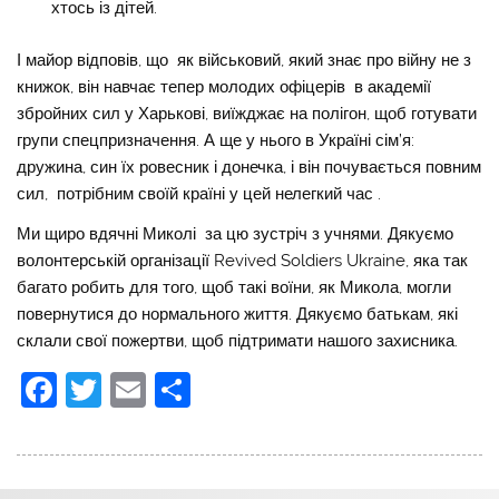
хтось із дітей.
І майор відповів, що як військовий, який знає про війну не з
книжок, він навчає тепер молодих офіцерів в академії
збройних сил у Харькові, виїжджає на полігон, щоб готувати
групи спецпризначення. А ще у нього в Україні сім’я:
дружина, син їх ровесник і донечка, і він почувається повним
сил, потрібним своїй країні у цей нелегкий час .
Ми щиро вдячні Миколі за цю зустріч з учнями. Дякуємо
волонтерській організації
Revived Soldiers Ukraine
, яка так
багато робить для того, щоб такі воїни, як Микола, могли
повернутися до нормального життя. Дякуємо батькам, які
склали свої пожертви, щоб підтримати нашого захисника.
F
T
E
П
a
w
m
о
c
itt
ai
ді
e
er
l
л