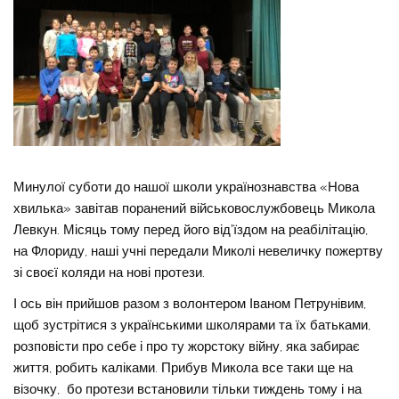
Минулої суботи до нашої школи українознавства «Нова
хвилька» завітав поранений військовослужбовець Микола
Левкун. Місяць тому перед його від’їздом на реабілітацію,
на Флориду, наші учні передали Миколі невеличку пожертву
зі своєї коляди на нові протези.
І ось він прийшов разом з волонтером Іваном Петрунівим,
щоб зустрітися з українськими школярами та їх батьками,
розповісти про себе і про ту жорстоку війну, яка забирає
життя, робить каліками. Прибув Микола все таки ще на
візочку, бо протези встановили тільки тиждень тому і на