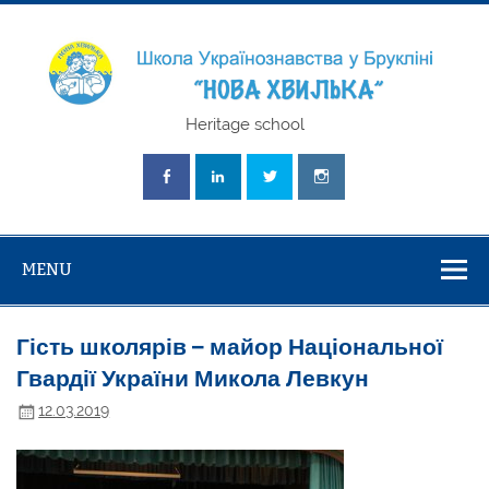
Skip
to
content
Школа
Heritage school
Українознавст
"Нова Хвилька
MENU
Гість школярів – майор Національної
Гвардії України Микола Левкун
12.03.2019