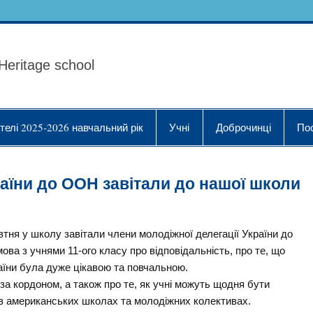
ола Українознавства "
Heritage school
телі 2025-2026 навчальний рік
Учні
Доброчинці
По
раїни до ООН завітали до нашої школи
втня у школу завітали члени молодіжної делегації України до
ва з учнями 11-ого класу про відповідальність, про те, що
аїни була дуже цікавою та повчальною.
 за кордоном, а також про те, як учні можуть щодня бути
 в американських школах та молодіжних колективах.