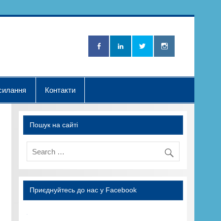
Нова Хвилька"
силання
Контакти
Пошук на сайті
Приєднуйтесь до нас у Facebook