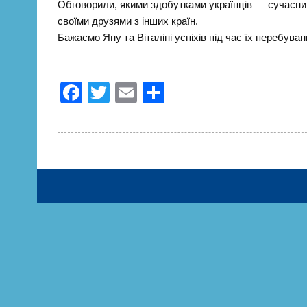
Обговорили, якими здобутками українців — сучасни
своїми друзями з інших країн.
Бажаємо Яну та Віталіні успіхів під час їх перебуванн
F
T
E
П
a
wi
m
о
c
tt
ail
ді
e
er
л
b
и
o
т
o
и
k
с
я