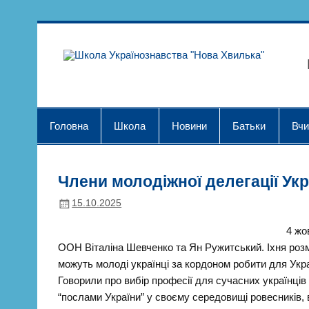
Skip
to
content
Шк
Головна
Школа
Новини
Батьки
Вчи
Члени молодіжної делегації Ук
15.10.2025
4 жо
ООН Віталіна Шевченко та Ян Ружитський. Іхня розмо
можуть молоді українці за кордоном робити для Укр
Говорили про вибір професії для сучасних українців
“послами України” у своєму середовищі ровесників,