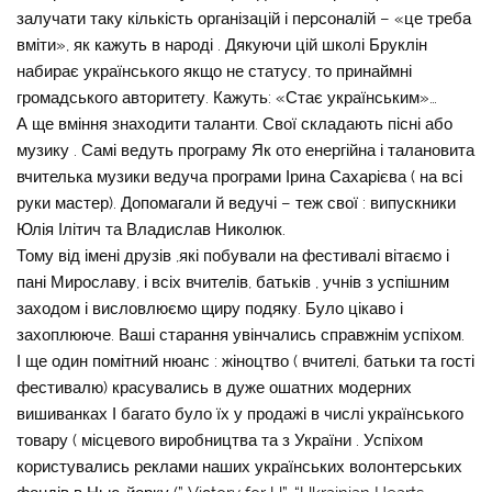
залучати таку кількість організацій і персоналій – «це треба
вміти», як кажуть в народі . Дякуючи цій школі Бруклін
набирає українського якщо не статусу, то принаймні
громадського авторитету. Кажуть: «Стає українським»…
А ще вміння знаходити таланти. Свої складають пісні або
музику . Самі ведуть програму Як ото енергійна і талановита
вчителька музики ведуча програми Ірина Сахарієва ( на всі
руки мастер). Допомагали й ведучі – теж свої : випускники
Юлія Ілітич та Владислав Николюк.
Тому від імені друзів ,які побували на фестивалі вітаємо і
пані Мирославу, і всіх вчителів, батьків , учнів з успішним
заходом і висловлюємо щиру подяку. Було цікаво і
захоплююче. Ваші старання увінчались справжнім успіхом.
І ще один помітний нюанс : жіноцтво ( вчителі, батьки та гості
фестивалю) красувались в дуже ошатних модерних
вишиванках І багато було їх у продажі в числі українського
товару ( місцевого виробництва та з України . Успіхом
користувались реклами наших українських волонтерських