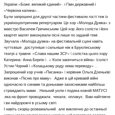
України «Боже, великий єдиний» , і Гімн державний і
«Червона калина»….
Були запрошені для другої частини фестивалю гості теж із
україноцентричним репертуаром. Це хор «Молода Думка» з
маестро Василем Гречинським. Цей хор ,його солісти і його
квартет малят виконували пісні лише по заданій темі .
Звучала «Молода думка» на фестивальній сцені навіть
чуттєвіше , доступніше і сильніше ніж в Бруклінському
театрі 4 травня. «Слава нашим ЗСУ» ( солістка цього хору
Катерина- Анна Берлін ) , « Коли закінчиться війна» (соліст
Устин Чорний ) «Козацькому роду нема переводу» ….
Запрошений хор учнів «Писанка» ( керівник Ольга Дзеньків)
виконав «Пісню про маму» . Адже в цій кривавій війні
одночасно із синами та доньками-захисниками найбільш
страждають мами … Низький уклін і подяка кожній МАТУСІ
,яка на фронт проводжала , чекала , оплакує… Вам найтяжче
і ви найдорожчі в усьому світі.
І навіть скоріш розважальний , але виключно до останньої