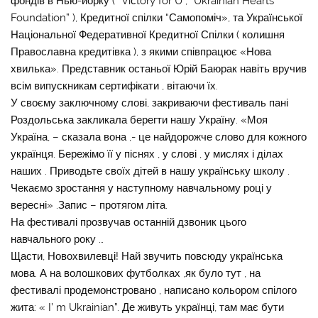
фондів в Нью-йорку (” Viсtory for U”, “Ukrainian Hearts
Foundation” ), Кредитної спілки “Самопоміч», та Української
Національної Федеративної Кредитної Спілки ( колишня
Православна кредитівка ), з якими співпрацює «Нова
хвилька». Представник останьої Юрій Баюрак навіть вручив
всім випускникам сертифікати , вітаючи їх.
У своєму заключному слові, закриваючи фестиваль пані
Роздольська закликала берегти нашу Україну. «Моя
Україна, – сказала вона ,- це найдорожче слово для кожного
українця. Бережімо її у піснях , у слові , у мислях і ділах
наших . Приводьте своїх дітей в нашу українську школу .
Чекаємо зростання у наступному навчальному році у
вересні» .Запис – протягом літа.
На фестивалі прозвучав останній дзвоник цього
навчального року …
Щасти, Новохвилевці! Най звучить повсюду українська
мова. А на волошкових футболках ,як було тут , на
фестивалі продемонстровано , написано кольором спілого
жита: « I’ m Ukrainian”. Де живуть українці, там має бути