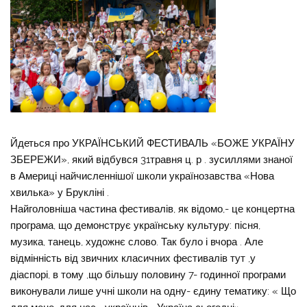
Йдеться про УКРАЇНСЬКИЙ ФЕСТИВАЛЬ «БОЖЕ УКРАЇНУ
ЗБЕРЕЖИ», який відбувся 31травня ц. р . зусиллями знаної
в Америці найчисленнішої школи українозавства «Нова
хвилька» у Брукліні .
Найголовніша частина фестивалів, як відомо,- це концертна
програма, що демонструє українську культуру: пісня,
музика, танець, художнє слово. Так було і вчора . Але
відмінність від звичних класичних фестивалів тут ,у
діаспорі, в тому ,що більшу половину 7- годинної програми
виконували лише учні школи на одну- єдину тематику: « Що