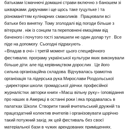
батьками (смачнючі домашні страви включно з баношем зі
шкварками, дирунами і ще щось таке гуцульке ) та
різноманіттям кулінарних смаколиків . Працювали всі
батьки без винятку. Тому зголодалі від погоди більше з
вітерцем , ніж із сонцем та переповнені емоціями від
баченого і почутого гості залишили не один долар тут . Все
піде на допомогу. Сьогодні підрахують .
«Впадав в очі» і третій момент цього специфічного
фестивалю, програму української культури яких виконували
більше діти, але під керівництвом дорослих . Це його
сильна організаційна складова. Відчувалась грамотна
організація та лідерська рука Мирослави Роздольської
-директорки школи, громадської діячки, професійної
журналістки, авторки книги «Маєш вільну руку» (оповідання
про наших в Америці в останні роки ),яка продавалась в
палатках Школи. Створити такий вчительський дружній та
працездатний колектив вчителів і організовувати щорічно
такий потужний захід ,як цей фестиваль без своєї
матеріальної бази в чужих арендованих приміщеннях,