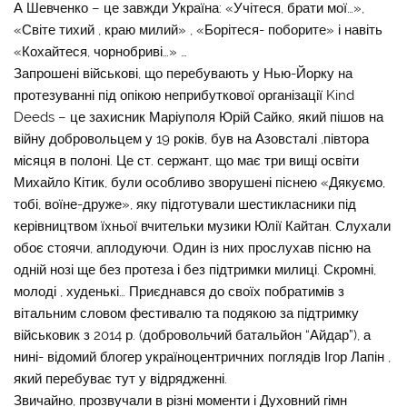
А Шевченко – це завжди Україна: «Учітеся, брати мої…»,
«Світе тихий , краю милий» , «Борітеся- поборите» і навіть
«Кохайтеся, чорнобриві…» …
Запрошені військові, що перебувають у Нью-Йорку на
протезуванні під опікою неприбуткової організації Kind
Deeds – це захисник Маріуполя Юрій Сайко, який пішов на
війну добровольцем у 19 років, був на Азовсталі ,півтора
місяця в полоні. Це ст. сержант, що має три вищі освіти
Михайло Кітик, були особливо зворушені піснею «Дякуємо,
тобі, воїне-друже», яку підготували шестикласники під
керівництвом їхньої вчительки музики Юлії Кайтан. Слухали
обоє стоячи, аплодуючи. Один із них прослухав пісню на
одній нозі ще без протеза і без підтримки милиці. Скромні,
молоді , худенькі… Приєднався до своїх побратимів з
вітальним словом фестивалю та подякою за підтримку
військовик з 2014 р. (добровольчий батальйон “Айдар”), а
нині- відомий блогер україноцентричних поглядів Ігор Лапін ,
який перебуває тут у відрядженні.
Звичайно, прозвучали в різні моменти і Духовний гімн