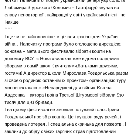
нотки і талановитої подачі український репертуар соліста
Любомира Згурського (Коломия – Гартфорд) звучав во
славу неповторної , найкращої у світі української пісні і не
інакше.
*****
І ще чи не найголовніше: в ці часи трагічні для України :
війна … Напочатку програми було оголошено дирекцією:
основна – мета цього фестивалю зібрати кошти на
допомогу ВСУ. « Нова хвилька» вже відома солідними
зборами в самій школі ( вчителями,батьками, друзями,
гостями) А директор школи Мирослава Роздольська разом
зі своєю родиною останнім їх проектом- організацією туру
моноспектаклю « «Ненароджені для війни» Євгена
Авдєєнка – актора і воїна Третьої Штурмової зібрали $10
тисяч для цієї бригади.
І на цьому фестивалі не змовкав потужний голос Ірини
Роздольської про збір коштів. Це і аукціон ряду речей , і
проведена лотерея , і спеціальна скринька для пожертв , І
заклики до обіду свіжих гарячих страв підготовлений