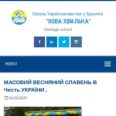
Skip
to
content
Школа
Heritage school
Українознавст
"Нова Хвилька
MENU
МАСОВИЙ ВЕСНЯНИЙ СЛАВЕНЬ В
Честь УКРАЇНИ .
04.06.2025