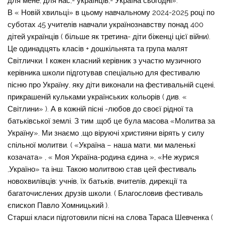
для мене, для нас,- українців,- Україна сьогодні».
В « Новій хвильці» в цьому навчальному 2024-2025 році по
суботах 45 учителів навчали українознавству понад 400
дітей українців ( більше як третина- діти біженці цієї війни).
Це одинадцять класів + дошкільнята та група малят
Світлички. І кожен класний керівник з участю музичного
керівника школи підготував спеціально для фестивалю
пісню про Україну, яку діти виконали на фестивальній сцені,
прикрашеній кульками українських кольорів ( див. «
Світлини» ). А в кожній пісні -любов до своєї рідної та
батьківської землі. З тим ,щоб це була масова «Молитва за
Україну». Ми знаємо ,що віруючі християни вірять у силу
спільної молитви. ( «Україна – наша мати, ми маленькі
козачата» , « Моя Україна-родина єдина », «Не журися
,Україно» та інш. Такою молитвою став цей фестиваль
новохвилівців: учнів, їх батьків, вчителів, дирекції та
багаточислених друзів школи. ( Благословив фестиваль
єпископ Павло Хомницький ).
Старші класи підготовили пісні на слова Тараса Шевченка (