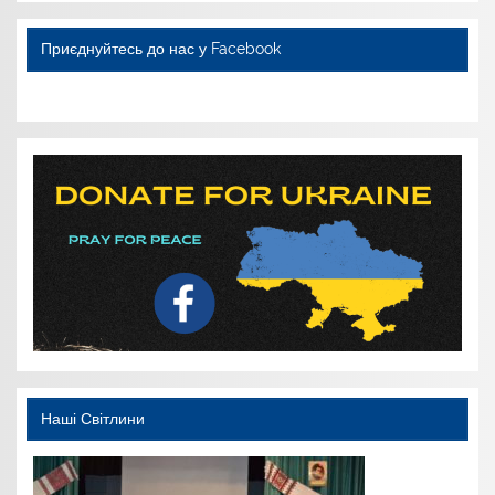
k
с
я
Приєднуйтесь до нас у Facebook
WordPress YouTube
Наші Світлини