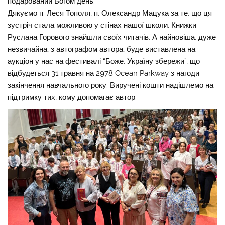
подарований Богом день.
Дякуємо п. Леся Тополя, п. Олександр Мацука за те, що ця
зустріч стала можливою у стінах нашої школи. Книжки
Руслана Горового знайшли своїх читачів. А найновіша, дуже
незвичайна, з автографом автора, буде виставлена на
аукціон у нас на фестивалі “Боже, Україну збережи”, що
відбудеться 31 травня на 2978 Ocean Parkway з нагоди
закінчення навчального року. Виручені кошти надішлемо на
підтримку тиx, кому допомагає автор.