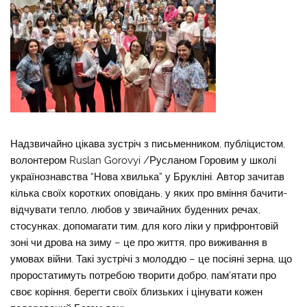
Надзвичайно цікава зустріч з письменником, публіцистом,
волонтером Ruslan Gorovyi /Русланом Горовим у школі
українознавства “Нова хвилька” у Брукліні. Автор зачитав
кілька своїх коротких оповідань, у яких про вміння бачити-
відчувати тепло, любов у звичайних буденних речах,
стосунках, допомагати тим, для кого ліки у прифронтовій
зоні чи дрова на зиму – це про життя, про виживання в
умовах війни. Такі зустрічі з молоддю – це посіяні зерна, що
проростатимуть потребою творити добро, пам’ятати про
своє коріння, берегти своїх близьких і цінувати кожен