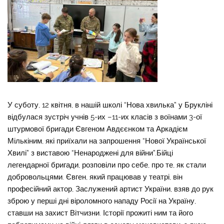
У суботу, 12 квітня, в нашій школі “Нова хвилька” у Брукліні
відбулася зустріч учнів 5-их –11-их класів з воїнами 3-ої
штурмової бригади Євгеном Авдєєнком та Аркадієм
Мількіним, які приїхали на запрошення “Нової Української
Хвилі” з виставою “Ненароджені для війни”.Бійці
легендарної бригади, розповіли про себе, про те, як стали
добровольцями. Євген, який працював у театрі, він
професійний актор, Заслужений артист України, взяв до рук
зброю у перші дні віроломного нападу Росії на Україну,
ставши на захист Вітчизни. Історії прожиті ним та його