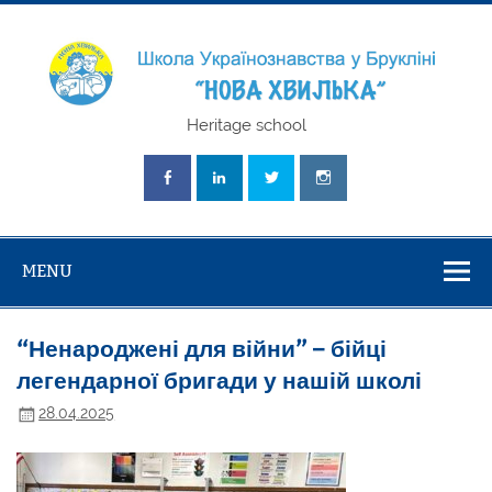
Skip
to
content
Школа
Heritage school
Українознавст
"Нова Хвилька
MENU
“Ненароджені для війни” – бійці
легендарної бригади у нашій школі
28.04.2025