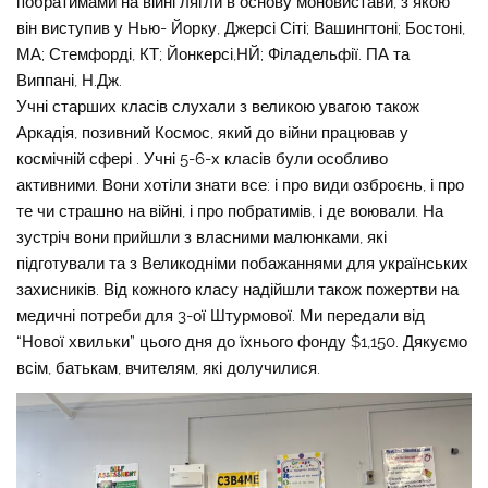
побратимами на війні лягли в основу моновистави, з якою
він виступив у Нью- Йорку, Джерсі Сіті; Вашингтоні; Бостоні,
МА; Стемфорді, КТ; Йонкерсі,НЙ; Філадельфії. ПА та
Виппані, Н.Дж.
Учні старших класів слухали з великою увагою також
Аркадія, позивний Космос, який до війни працював у
космічній сфері . Учні 5-6-х класів були особливо
активними. Вони хотіли знати все: і про види озброєнь, і про
те чи страшно на війні, і про побратимів, і де воювали. На
зустріч вони прийшли з власними малюнками, які
підготували та з Великодніми побажаннями для українських
захисників. Від кожного класу надійшли також пожертви на
медичні потреби для 3-ої Штурмової. Ми передали від
“Нової хвильки” цього дня до їхнього фонду $1,150. Дякуємо
всім, батькам, вчителям, які долучилися.