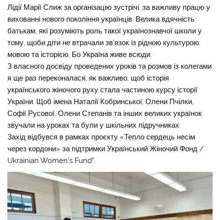
Лідії Марії Слиж за організацію зустрічі, за важливу працю у
вихованні нового покоління українців. Велика вдячність
батькам, які розуміють роль такої українознавчої школи у
тому, щоби діти не втрачали зв’язок із рідною культурою,
мовою та історією. Бо Україна живе всюди.
З власного досвіду проведених уроків та розмов із колегами
я ще раз переконалася, як важливо, щоб історія
українського жіночого руху стала частиною курсу історії
України. Щоб імена Наталії Кобринської, Олени Пчілки,
Софії Русової, Олени Степанів та інших великих українок
звучали на уроках та були у шкільних підручниках.
Захід відбувся в рамках проєкту «Тепло сердець несім
через кордони» за підтримки Український Жіночий Фонд /
Ukrainian Women’s Fund”.