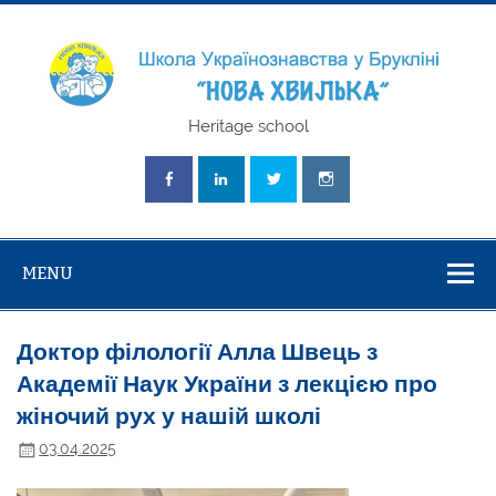
Skip
to
content
Школа
Heritage school
Українознавст
"Нова Хвилька
MENU
Доктор філології Алла Швець з
Академії Наук України з лекцією про
жіночий рух у нашій школі
03.04.2025