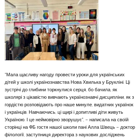
“Мала щасливу нагоду провести уроки для українських
дітей у школі українознавства Нова Хвилька у Брукліні. Ці
зустрічі до глибини торкнулися серця, бо бачила, як
школярі з цікавістю вивчають українознавчі дисципліни, як з
гордістю розповідають про наше минуле, видатних українок
і українців. Навчаючись, ці щирі і допитливі діти живуть
Україною. І це неймовірно зворушує”, – написала на своїй
сторінці на ФБ гостя нашої школи пані Алла Швець – доктор
філології, заступниця директора з наукових досліджень