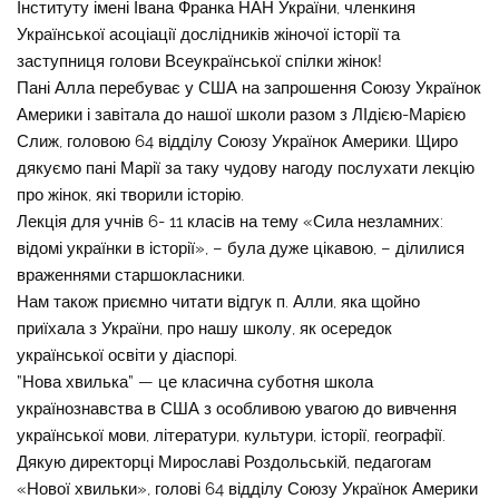
Інституту імені Івана Франка НАН України, членкиня
Української асоціації дослідників жіночої історії та
заступниця голови Всеукраїнської спілки жінок!
Пані Алла перебуває у США на запрошення Союзу Українок
Америки і завітала до нашої школи разом з ЛІдією-Марією
Слиж, головою 64 відділу Союзу Українок Америки. Щиро
дякуємо пані Марії за таку чудову нагоду послухати лекцію
про жінок, які творили історію.
Лекція для учнів 6- 11 класів на тему «Сила незламних:
відомі українки в історії», – була дуже цікавою, – ділилися
враженнями старшокласники.
Нам також приємно читати відгук п. Алли, яка щойно
приїхала з України, про нашу школу, як осередок
української освіти у діаспорі.
”Нова хвилька” — це класична суботня школа
українознавства в США з особливою увагою до вивчення
української мови, літератури, культури, історії, географії.
Дякую директорці Мирославі Роздольській, педагогам
«Нової хвильки», голові 64 відділу Союзу Українок Америки