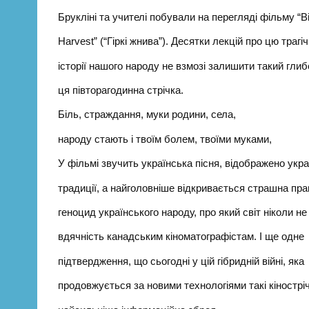
Брукліні та учителі побували на перегляді фільму “Bi
Harvest” (“Гіркі жнива”). Десятки лекцій про цю трагі
історії нашого народу не взмозі залишити такий глиб
ця півторагодинна стрічка.
Біль, страждання, муки родини, села,
народу стають і твоїм болем, твоїми муками,
У фільмі звучить українська пісня, відображено укра
традиції, а найголовніше відкривається страшна пр
геноцид українського народу, про який світ ніколи не
вдячність канадським кіноматографістам. І ще одне
підтвердження, що сьогодні у цій гібридній війні, яка
продовжується за новими технологіями такі кінострі