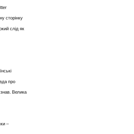
tter
чну сторінку
окий слід як
їнські
авда про
 знав. Велика
чки –