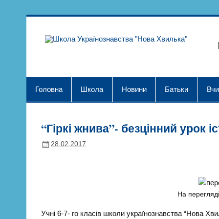
Skip
to
content
Шк
Головна
Школа
Новини
Батьки
Вчи
“Гіркі жнива”- безцінний урок іс
28.02.2017
На перегляді
Учні 6-7- го класів школи українознавства “Нова Хви