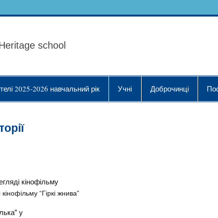
ола Українознавства "
Heritage school
телі 2025-2026 навчальний рік
Учні
Доброчинці
По
торії
 кінофільму “Гіркі жнива”
лька” у