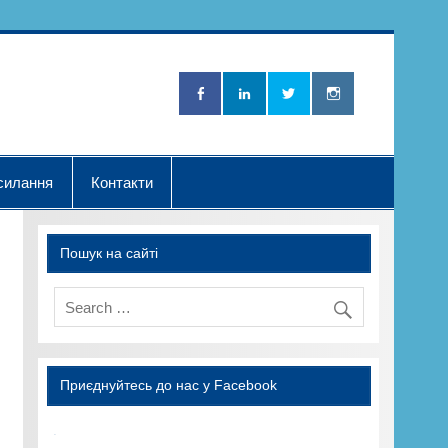
Нова Хвилька"
силання
Контакти
Пошук на сайті
Приєднуйтесь до нас у Facebook