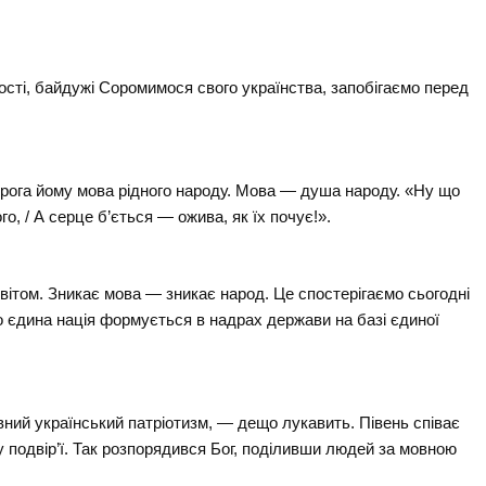
дності, байдужі Соромимося свого українства, запобігаємо перед
орога йому мова рідного народу. Мова — душа народу. «Ну що
о, / А серце б’ється — ожива, як їх почує!».
ітом. Зникає мова — зникає народ. Це спостерігаємо сьогодні
о єдина нація формується в надрах держави на базі єдиної
ний український патріотизм, — дещо лукавить. Півень співає
у подвір’ї. Так розпорядився Бог, поділивши людей за мовною