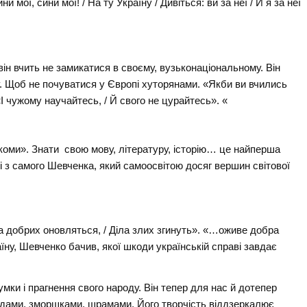
и мої, сини мої! / На ту Україну / Дивіться: ви за неї / Й я за неї
ін вчить не замикатися в своєму, вузьконаціональному. Він
 Щоб не почуватися у Європі хуторянами. «Якби ви вчились
«І чужому научайтесь, / Й свого не цурайтесь». «
ї коми». Знати свою мову, літературу, історію… це найперша
 і з самого Шевченка, який самоосвітою досяг вершин світової
а добрих оновляться, / Діла злих згинуть». «…оживе добра
їну, Шевченко бачив, якої шкоди українській справі завдає
умки і прагнення свого народу. Він тепер для нас й дотепер
адами, зморшками, шрамами. Його творчість віддзеркалює