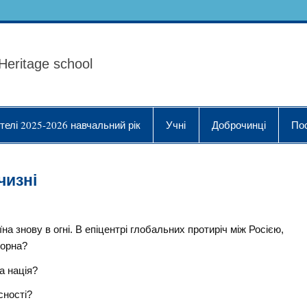
ола Українознавства "
Heritage school
телі 2025-2026 навчальний рік
Учні
Доброчинці
По
чизні
їна знову в огні. В епіцентрі глобальних протиріч між Росією,
жорна?
а нація?
сності?