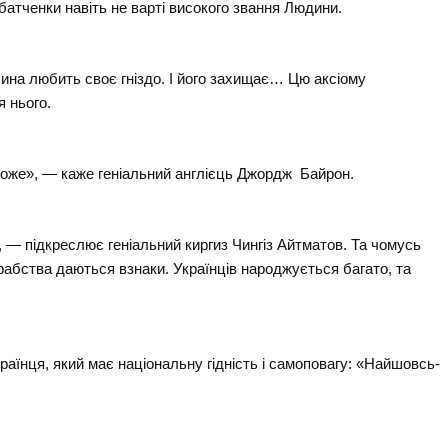
збатченки навіть не варті високого звання Людини.
шина любить своє гніздо. І його захищає… Цю аксіому
я нього.
 може», — каже геніальний англієць Джордж Байрон.
м», — підкреслює геніальний киргиз Чингiз Айтматов. Та чомусь
 рабства даються взнаки. Українців народжується багато, та
аїнця, який має національну гідність і самоповагу: «Найшовсь-