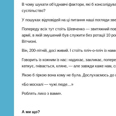
В чому шукати об’єднавчі фактори, які б консолідув
суспільство?
У пошуках відповідей на ці питання наші погляди зв
Попереду всіх тут стоїть Шевченко — звитяжний пов
армії, в якій змушений був служити без ротації 10 ро
Вітчизні.
Він, 200-літній, досі живий. І стоїть пліч-о-пліч iз 
Говорить із кожним із нас: надихає, закликає, попер
кепкує, гнівається, кляне, — але завжди каже нам,
Якою б гіркою вона кому не була. Дослухаємось до 
«Бо москалі — чужі люде…»
Роблять лихо з вами».
А ми що?