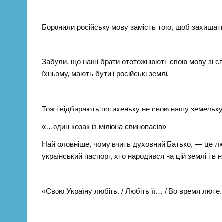
Боронили російську мову замість того, щоб захищат
Забули, що наші брати ототожнюють свою мову зі сво
їхньому, мають бути і російські землі.
Тож і відбирають потихеньку не свою нашу земельку
«…один козак із міліона свинопасів»
Найголовніше, чому вчить духовний Батько, — це люб
український паспорт, хто народився на цій землі і в не
«Свою Україну любіть. / Любіть її… / Во время люте.