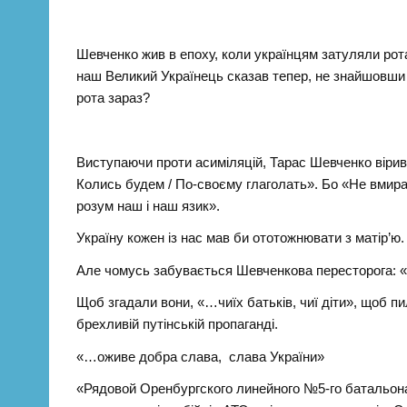
Шевченко жив в епоху, коли українцям затуляли ро
наш Великий Українець сказав тепер, не знайшовши у
рота зараз?
Виступаючи проти асиміляцій, Тарас Шевченко вірив
Колись будем / По-своєму глаголать». Бо «Не вмира
розум наш і наш язик».
Україну кожен iз нас мав би ототожнювати з матір’ю
Але чомусь забувається Шевченкова пересторога: «…
Щоб згадали вони, «…чиїх батьків, чиї діти», щоб п
брехливій путінській пропаганді.
«…оживе добра слава, слава України»
«Рядовой Оренбургского линейного №5-го батальона 