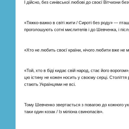
І дійсно, без синівської любові до своєї Вітчизни бе
«Тяжко-важко в світі жити / Сироті без роду» — пта
проголошують сотні мислителів і до Шевченка, і післ
«Хто не любить своєї країни, нічого любити вже не
«Той, хто в біді кидає свій народ, стає його ворого
цю істину не кожен носить у своєму серці. Століття
стають Українцями не всі.
Тому Шевченко звертається з повагою до кожного укр
таки один козак / Із міліона свинопасів».