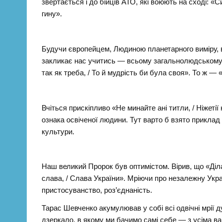
звертається і до бійців АТО, які воюють на сході: «Син
гину».
Будучи європейцем, Людиною планетарного виміру, в
закликає нас учитись — всьому загальнолюдському.
так як треба, / То й мудрість би була своя». То ж — 
Вчіться прискіпливо «Не минайте ані титли, / Ніжеті
ознака освіченої людини. Тут варто б взято приклад
культури.
Наш великий Пророк був оптимістом. Вірив, що «Діл
слава, / Слава України». Мріючи про незалежну Укра
пристосуванство, роз’єднаність.
Тарас Шевченко акумулював у собі всі одвічні мрії д
дзеркало, в якому ми бачимо самі себе — з усіма в