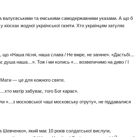
та валуєвськими та емськими самодержавними указами. А що б
 кіосках жодної української газети. Хто українцям затуляє
, що «Наша пісня, наша слава / Не вмре, не загине». «Дастьбі…
є душа наша…». Тож і ми колись «… возвеличимо на диво / І
. Мати — це для кожного святе.
хто матір забуває, того Бог карає».
или «…з московської чаші московську отруту», не піддавалися
Шевченко», який має 10 років солдатської вислуги,