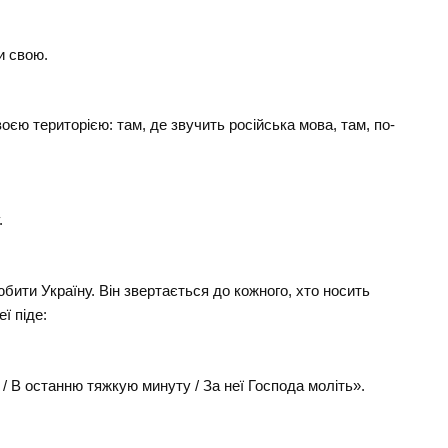
и свою.
єю територією: там, де звучить російська мова, там, по-
.
ити Україну. Він звертається до кожного, хто носить
ї піде:
 / В останню тяжкую минуту / За неї Господа моліть».