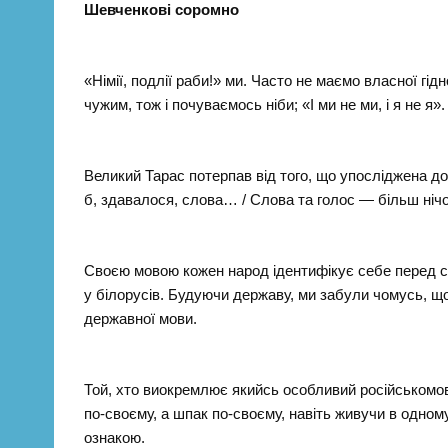
Шевченкові соромно
«Німії, подлії раби!» ми. Часто не маємо власної гі
чужим, тож і почуваємось ніби; «І ми не ми, і я не я».
Великий Тарас потерпав від того, що упосліджена д
б, здавалося, слова… / Слова та голос — більш нічог
Своєю мовою кожен народ ідентифікує себе перед св
у білорусів. Будуючи державу, ми забули чомусь, щ
державної мови.
Той, хто виокремлює якийсь особливий російськомов
по-своєму, а шпак по-своєму, навіть живучи в одном
ознакою.