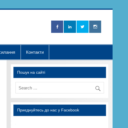
Нова Хвилька"
силання
Контакти
Пошук на сайті
Приєднуйтесь до нас у Facebook