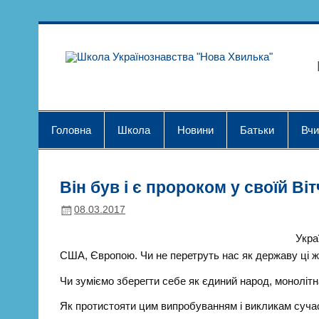
Skip
to
content
Шк
Головна
Школа
Новини
Батьки
Вчи
Він був і є пророком у своїй Віт
08.03.2017
Укра
США, Європою. Чи не перетруть нас як державу ці 
Чи зуміємо зберегти себе як єдиний народ, монолітн
Як протистояти цим випробуванням і викликам суча