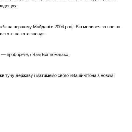
 радощах.
х!» на першому Майдані в 2004 році. Він молився за нас на
встать на ката знову».
я — проборете, / Вам Бог помагає».
квітучу державу і матимемо свого «Вашингтона з новим і