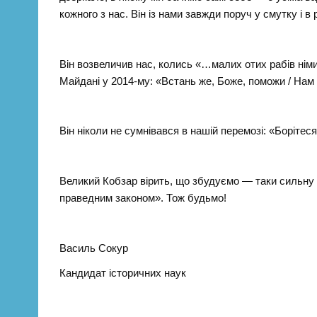
кожного з нас. Він iз нами завжди поруч у смутку і в
Він возвеличив нас, колись «…малих отих рабів німи
Майдані у 2014-му: «Встань же, Боже, поможи / Нам 
Він ніколи не сумнівався в нашій перемозі: «Борітес
Великий Кобзар вірить, що збудуємо — таки сильну 
праведним законом». Тож будьмо!
Василь Сокур
Кандидат історичних наук