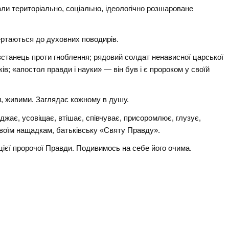
али територіально, соціально, ідеологічно розшароване
ертаються до духовних поводирів.
станець проти гноблення; рядовий солдат ненависної царської
ків; «апостол правди і науки» — він був і є пророком у своїй
нами, живими. Заглядає кожному в душу.
еджає, усовіщає, втішає, співчуває, присоромлює, глузує,
 своїм нащадкам, батьківську «Святу Правду».
цієї пророчої Правди. Подивимось на себе його очима.